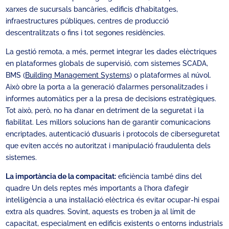
xarxes de sucursals bancàries, edificis d’habitatges,
infraestructures públiques, centres de producció
descentralitzats o fins i tot segones residències.
La gestió remota, a més, permet integrar les dades elèctriques
en plataformes globals de supervisió, com sistemes SCADA,
BMS (
Building Management Systems
) o plataformes al núvol.
Això obre la porta a la generació d’alarmes personalitzades i
informes automàtics per a la presa de decisions estratègiques.
Tot això, però, no ha d’anar en detriment de la seguretat i la
fiabilitat. Les millors solucions han de garantir comunicacions
encriptades, autenticació d’usuaris i protocols de ciberseguretat
que eviten accés no autoritzat i manipulació fraudulenta dels
sistemes.
La importància de la compacitat:
eficiència també dins del
quadre Un dels reptes més importants a l’hora d’afegir
intel·ligència a una instal·lació elèctrica és evitar ocupar-hi espai
extra als quadres. Sovint, aquests es troben ja al límit de
capacitat, especialment en edificis existents o entorns industrials