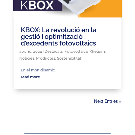
KBOX: La revolució en la
gestió i optimització
d’excedents fotovoltaics
abr. 30, 2024
|
Destacats
,
Fotovoltaica
,
Khelium
,
Notícies
,
Productes
,
Sostenibilitat
En el món dinàmic...
read more
Next Entries »