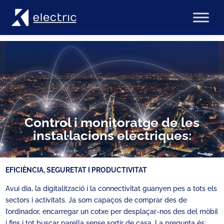
Control i monitoratge de les
instal·lacions elèctriques:
EFICIÈNCIA, SEGURETAT I PRODUCTIVITAT
Avui dia, la digitalització i la connectivitat guanyen pes a tots els
sectors i activitats. Ja som capaços de comprar des de
l’ordinador, encarregar un cotxe per desplaçar-nos des del mòbil
i fins i tot buscar parella sense sortir de casa. La pregunta és: