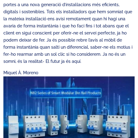
portes a una nova generació d’instal·lacions més eficients,
digitals i sostenibles. Tots els instal·ladors que hem somniat que
la mateixa instal·lació ens avisi remotament quan hi hagi una
avaria de forma instantània i que ho faci fins i tot abans que el
client en sigui conscient per oferir-ne el servei perfecte, ja ho
podem deixar de fer. Ja és possible rebre l’avís al mòbil de
forma instantània quan salti un diferencial, saber-ne els motius i
fer-ho rearmar amb un sol clic si ho considerem. Ja no és un
somni, és la realitat- El futur ja és aquí.
Miquel À. Moreno