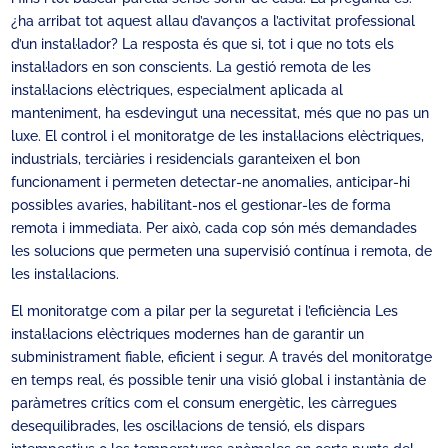
¿ha arribat tot aquest allau d’avanços a l’activitat professional
d’un instal·lador? La resposta és que si, tot i que no tots els
instal·ladors en son conscients. La gestió remota de les
instal·lacions elèctriques, especialment aplicada al
manteniment, ha esdevingut una necessitat, més que no pas un
luxe. El control i el monitoratge de les instal·lacions elèctriques,
industrials, terciàries i residencials garanteixen el bon
funcionament i permeten detectar-ne anomalies, anticipar-hi
possibles avaries, habilitant-nos el gestionar-les de forma
remota i immediata. Per això, cada cop són més demandades
les solucions que permeten una supervisió contínua i remota, de
les instal·lacions.
El monitoratge com a pilar per la seguretat i l’eficiència Les
instal·lacions elèctriques modernes han de garantir un
subministrament fiable, eficient i segur. A través del monitoratge
en temps real, és possible tenir una visió global i instantània de
paràmetres crítics com el consum energètic, les càrregues
desequilibrades, les oscil·lacions de tensió, els dispars