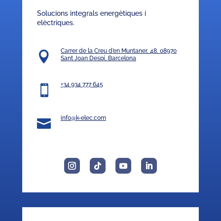
Solucions integrals energètiques i
elèctriques.
Carrer de la Creu d’en Muntaner, 48, 08970

Sant Joan Despí, Barcelona
+34 934 777 645

info@k-elec.com
