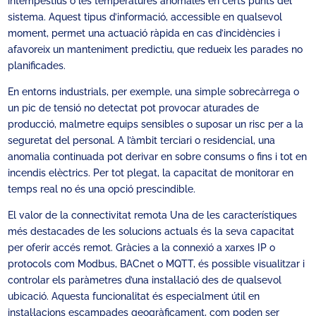
intempestius o les temperatures anòmales en certs punts del
sistema. Aquest tipus d’informació, accessible en qualsevol
moment, permet una actuació ràpida en cas d’incidències i
afavoreix un manteniment predictiu, que redueix les parades no
planificades.
En entorns industrials, per exemple, una simple sobrecàrrega o
un pic de tensió no detectat pot provocar aturades de
producció, malmetre equips sensibles o suposar un risc per a la
seguretat del personal. A l’àmbit terciari o residencial, una
anomalia continuada pot derivar en sobre consums o fins i tot en
incendis elèctrics. Per tot plegat, la capacitat de monitorar en
temps real no és una opció prescindible.
El valor de la connectivitat remota Una de les característiques
més destacades de les solucions actuals és la seva capacitat
per oferir accés remot. Gràcies a la connexió a xarxes IP o
protocols com Modbus, BACnet o MQTT, és possible visualitzar i
controlar els paràmetres d’una instal·lació des de qualsevol
ubicació. Aquesta funcionalitat és especialment útil en
instal·lacions escampades geogràficament, com poden ser