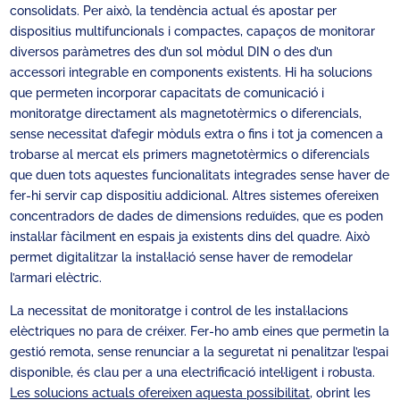
consolidats. Per això, la tendència actual és apostar per
dispositius multifuncionals i compactes, capaços de monitorar
diversos paràmetres des d’un sol mòdul DIN o des d’un
accessori integrable en components existents. Hi ha solucions
que permeten incorporar capacitats de comunicació i
monitoratge directament als magnetotèrmics o diferencials,
sense necessitat d’afegir mòduls extra o fins i tot ja comencen a
trobarse al mercat els primers magnetotèrmics o diferencials
que duen tots aquestes funcionalitats integrades sense haver de
fer-hi servir cap dispositiu addicional. Altres sistemes ofereixen
concentradors de dades de dimensions reduïdes, que es poden
instal·lar fàcilment en espais ja existents dins del quadre. Això
permet digitalitzar la instal·lació sense haver de remodelar
l’armari elèctric.
La necessitat de monitoratge i control de les instal·lacions
elèctriques no para de créixer. Fer-ho amb eines que permetin la
gestió remota, sense renunciar a la seguretat ni penalitzar l’espai
disponible, és clau per a una electrificació intel·ligent i robusta.
Les solucions actuals ofereixen aquesta possibilitat
, obrint les