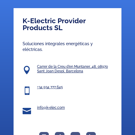
K-Electric Provider
Products SL
Soluciones integrales energéticas y
eléctricas.
Carrer de la Creu d’en Muntaner, 48, 08970

Sant Joan Despí, Barcelona
+34 934 777 645

info@k-elec.com
