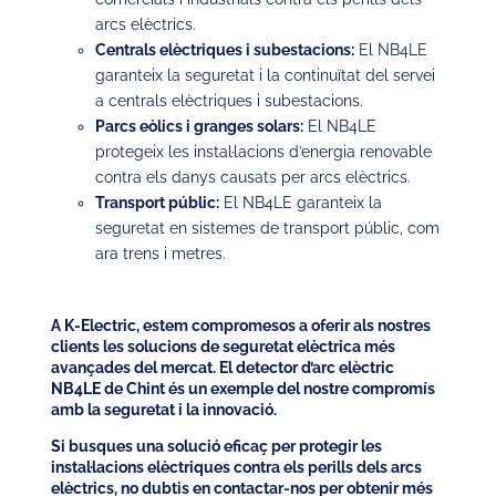
arcs elèctrics.
Centrals elèctriques i subestacions:
El NB4LE
garanteix la seguretat i la continuïtat del servei
a centrals elèctriques i subestacions.
Parcs eòlics i granges solars:
El NB4LE
protegeix les instal·lacions d’energia renovable
contra els danys causats per arcs elèctrics.
Transport públic:
El NB4LE garanteix la
seguretat en sistemes de transport públic, com
ara trens i metres.
A K-Electric, estem compromesos a oferir als nostres
clients les solucions de seguretat elèctrica més
avançades del mercat. El detector d’arc elèctric
NB4LE de Chint és un exemple del nostre compromís
amb la seguretat i la innovació.
Si busques una solució eficaç per protegir les
instal·lacions elèctriques contra els perills dels arcs
elèctrics, no dubtis en contactar-nos per obtenir més