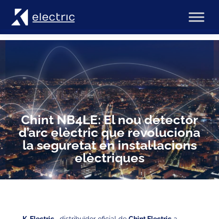
Chint NB4LE: El nou detector
d’arc elèctric que revoluciona
la seguretat en instal·lacions
elèctriques