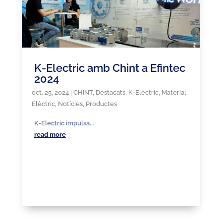
K-Electric amb Chint a Efintec
2024
oct. 25, 2024
|
CHINT
,
Destacats
,
K-Electric
,
Material
Elèctric
,
Notícies
,
Productes
K-Electric impulsa...
read more