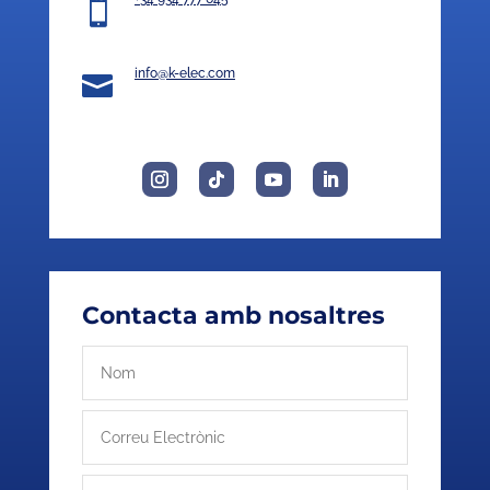

info@k-elec.com

Contacta amb nosaltres