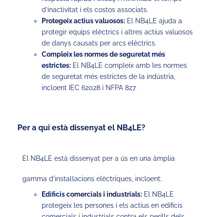
d’inactivitat i els costos associats.
Protegeix actius valuosos:
El NB4LE ajuda a
protegir equips elèctrics i altres actius valuosos
de danys causats per arcs elèctrics.
Compleix les normes de seguretat més
estrictes:
El NB4LE compleix amb les normes
de seguretat més estrictes de la indústria,
incloent IEC 62028 i NFPA 827.
Per a qui està dissenyat el NB4LE?
El NB4LE està dissenyat per a ús en una àmplia
gamma d’instal·lacions elèctriques, incloent:
Edificis comercials i industrials:
El NB4LE
protegeix les persones i els actius en edificis
comercials i industrials contra els perills dels