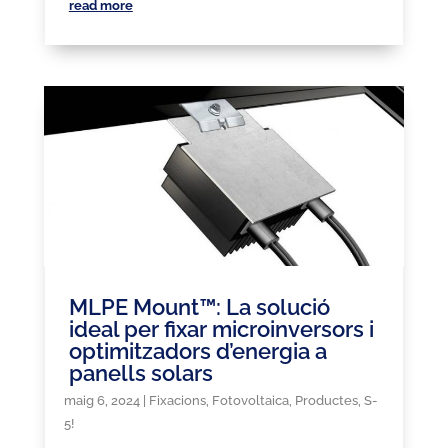
read more
MLPE Mount™: La solució
ideal per fixar microinversors i
optimitzadors d’energia a
panells solars
maig 6, 2024
|
Fixacions
,
Fotovoltaica
,
Productes
,
S-
5!