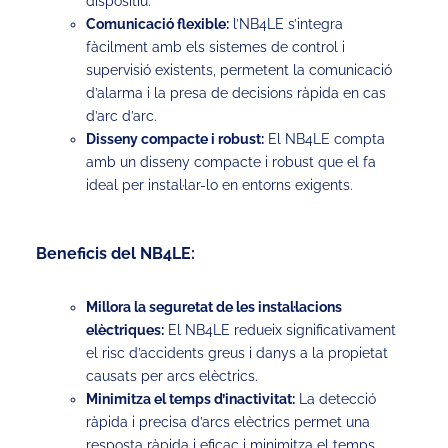
dispositiu.
Comunicació flexible:
l’NB4LE s’integra
fàcilment amb els sistemes de control i
supervisió existents, permetent la comunicació
d’alarma i la presa de decisions ràpida en cas
d’arc d’arc.
Disseny compacte i robust:
El NB4LE compta
amb un disseny compacte i robust que el fa
ideal per instal·lar-lo en entorns exigents.
Beneficis del NB4LE:
Millora la seguretat de les instal·lacions
elèctriques:
El NB4LE redueix significativament
el risc d’accidents greus i danys a la propietat
causats per arcs elèctrics.
Minimitza el temps d’inactivitat:
La detecció
ràpida i precisa d’arcs elèctrics permet una
resposta ràpida i eficaç i minimitza el temps