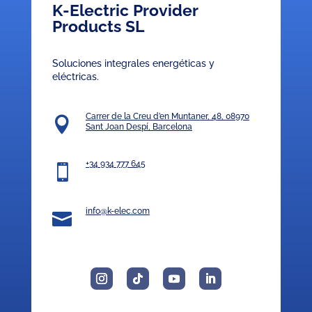
K-Electric Provider
Products SL
Soluciones integrales energéticas y
eléctricas.
Carrer de la Creu d’en Muntaner, 48, 08970

Sant Joan Despí, Barcelona
+34 934 777 645

info@k-elec.com
