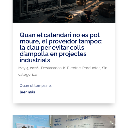
Quan el calendari no es pot
moure, el proveïdor tampoc:
la clau per evitar colls
d’ampolla en projectes
industrials
May 4, 2026
|
Destacados
,
K-Electric
,
Productos
,
Sin
categorizar
Quan el temps no...
leer más